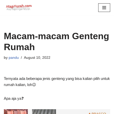
Skip
to
content
Macam-macam Genteng
Rumah
by
pandu
August 10, 2022
Ternyata ada beberapa jenis genteng yang bisa kalian pilih untuk
rumah kalian, loh😉
Apa aja ya❓