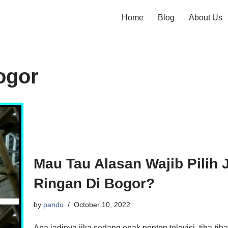
Home
Blog
About Us
ogor
Mau Tau Alasan Wajib Pilih
Ringan Di Bogor?
by
pandu
October 10, 2022
Apa jadinya jika sedang enak nonton televisi, tiba-tiba