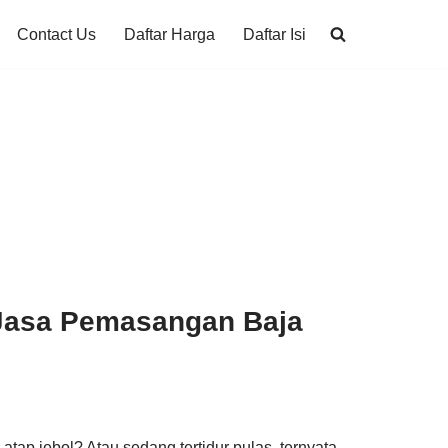
Contact Us
Daftar Harga
Daftar Isi
 Jasa Pemasangan Baja
 atap jebol? Atau sedang tertidur pulas, ternyata