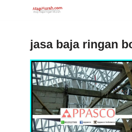
Skip
to
content
jasa baja ringan b