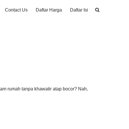
Contact Us
Daftar Harga
Daftar Isi
lam rumah tanpa khawatir atap bocor? Nah,